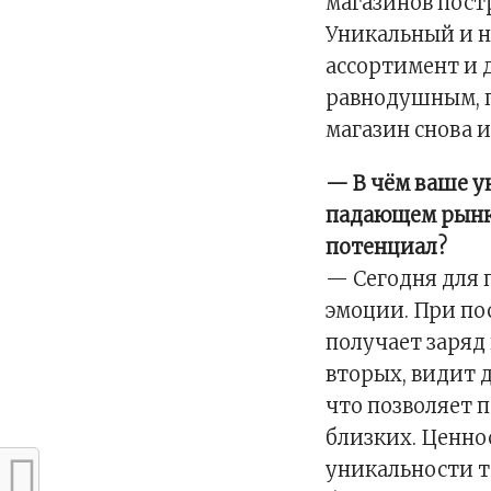
магазинов пост
Уникальный и 
ассортимент и 
равнодушным, п
магазин снова и
— В ч
ём ваше у
падающем рынке
потенциал?
— Сегодня для
эмоции. При по
получает заряд
вторых, видит 
что позволяет п
близких. Ценно
уникальности т