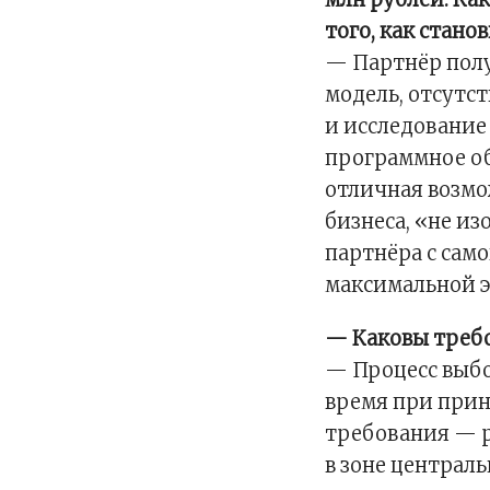
того, как стано
— Партнёр полу
модель, отсутс
и исследование
программное об
отличная возмо
бизнеса, «не и
партнёра с само
максимальной э
— Каковы треб
— Процесс выбо
время при при
требования — р
в зоне централь