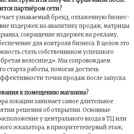
вится партн
ёром сети?
чает узнаваемый бренд, отлаженную бизнес-
твие издержек на аналитику продаж, матрицы
 рынка, сокращение издержек на рекламу,
еспечение для контроля бизнеса. В целом это
жность стать собственником успешного
зобретая велосипед». Мы сопровождаем
го старта работы, помогая достичь
ффективности точки продаж после запуска.
ования к помещению магазина?
ра локации занимает самое длительное
нятии решения об открытии. Основные
асположение у центрального входа в ТЦ или
ного эскалатора, в приоритетепервый этаж,