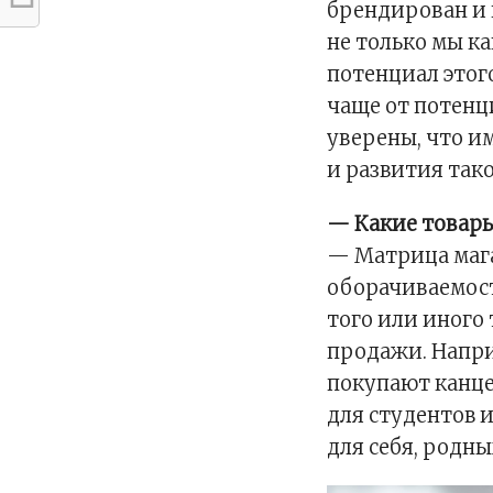
брендирован и 
не только мы к
потенциал этого
чаще от потен
уверены, что и
и развития тако
— Какие товары
— Матрица мага
оборачиваемост
того или иного 
продажи. Напри
покупают канц
для студентов 
для себя, родны