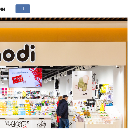
ии
СИТИ
БИЗНЕС
ВКУС
ЛАЙФ
1 КАНАЛ МОСКВА-СИТ