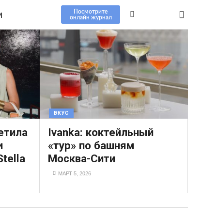
Посмотрите
И
онлайн журнал
ВКУС
етила
Ivanka: коктейльный
и
«тур» по башням
tella
Москва-Сити
МАРТ 5, 2026