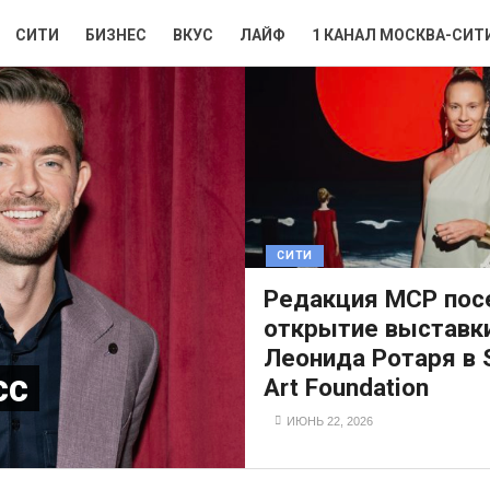
СИТИ
БИЗНЕС
ВКУС
ЛАЙФ
1 КАНАЛ МОСКВА-СИТ
СИТИ
Редакция MCP пос
открытие выставк
Леонида Ротаря в S
сс
Art Foundation
ИЮНЬ 22, 2026