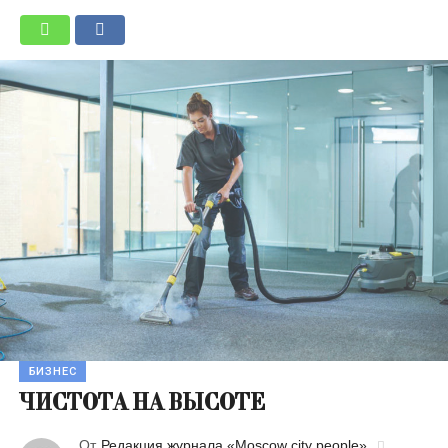
БИЗНЕС
ЧИСТОТА НА ВЫСОТЕ
От
Редакция журнала «Moscow city people»