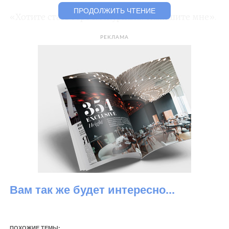
ПРОДОЛЖИТЬ ЧТЕНИЕ
«Хотите стать героем журнала? Напишите мне».
РЕКЛАМА
@nadi_kosareva
Встречаемся с участниками нашего чата
жителей «Москва-Сити». В уютной домашней
обстановке болтаем о жизни в Сити, о бизнесе и
об успехе.
Герои этого выпуска новоселы Влад и
Александра.
Вам так же будет интересно...
ПОХОЖИЕ ТЕМЫ: