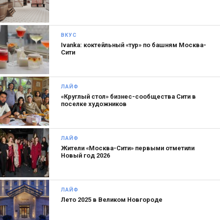
ВКУС
Ivanka: коктейльный «тур» по башням Москва-
Сити
ЛАЙФ
«Круглый стол» бизнес-сообщества Сити в
поселке художников
ЛАЙФ
Бизнес у вас «вкусный и полезный». Почему
Жители «Москва-Сити» первыми отметили
Новый год 2026
выбрали именно это направление? В чем секрет
успеха?
ЛАЙФ
Влад: Я в прошлом тренер World Class. Своей
Лето 2025 в Великом Новгороде
самой упорной клиентке самостоятельно
составил рацион питания для коррекции фигуры