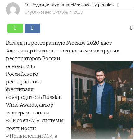
От
Редакция журнала «Moscow city people»
Опубликовано
Октябрь 7, 2020
Взгляд на ресторанную Москву 2020 дает
Александр Сысоев — «голос» самых крутых
рестораторов
России,
основатель
Российского
ресторанного
фестиваля,
соучредитель Russian
Wine Awards, автор
телеграм-канала
«СысоевFM», системы
лояльности
«ПривилегииFM», а