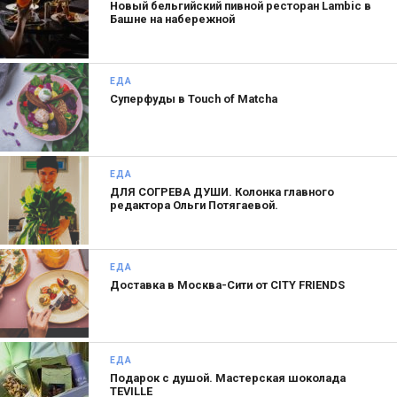
Новый бельгийский пивной ресторан Lambic в
Башне на набережной
КАКИЕ ИНТЕРЕСНЫЕ БЛЮДА —
И ГДЕ — ВЫ ЕЛИ В ПОСЛЕДНЕЕ ВРЕМЯ?
Я сейчас мало куда хожу, выбирая проверенные
ЕДА
Суперфуды в Touch of Matcha
и любимые места. Список неизменный: Selfie,
Chef ’s Table, Remy, Cutfish, Lucky, Loro,
«Северяне», «Маритоццо» и «Пробка». Ну и в
нашу «Еву» (Александр — соучредитель
ЕДА
ресторана, —
ДЛЯ СОГРЕВА ДУШИ. Колонка главного
прим. ред.
) захожу три-четыре раза
редактора Ольги Потягаевой.
в неделю. Выделить какие-то блюда сложно —
все по настроению и чувству голода,
но неизменно простые и понятные.
ЕДА
Доставка в Москва-Сити от CITY FRIENDS
НАЗОВИТЕ САМЫЕ ПЕРСПЕКТИВНЫЕ
РОССИЙСКИЕ РЕСТОРАНЫ И САМЫЕ
ИНТЕРЕСНЫЕ, НА ВАШ ВЗГЛЯД, МОЛОДЫЕ
ЕДА
ИМЕНА.
Подарок с душой. Мастерская шоколада
TEVILLE