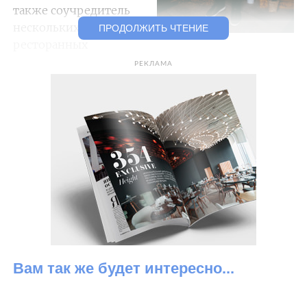
также соучредитель
нескольких модных
ПРОДОЛЖИТЬ ЧТЕНИЕ
ресторанных
проектов
РЕКЛАМА
в Москве и Санкт-Петербурге.
АЛЕКСАНДР, ЧЕМ, НА ВАШ ВЗГЛЯД, РОССИЙСКАЯ
РЕСТОРАННАЯ СЦЕНА ОТЛИЧАЕТСЯ ОТ ДРУГИХ
СТРАН?
Уровнем сервиса, дизайном и, конечно, ценами. В
России сейчас блестящее обслуживание, очень
хорошая работа дизайнеров
и по-настоящему низкие цены на блюда в
пересчете на евро или доллар. Еда, разумеется,
тоже на уровне — учитывая запрет на поставки
Вам так же будет интересно...
многих ингредиентов, наши шеф-повара творят
чудеса. Правда, выросло и качество местного