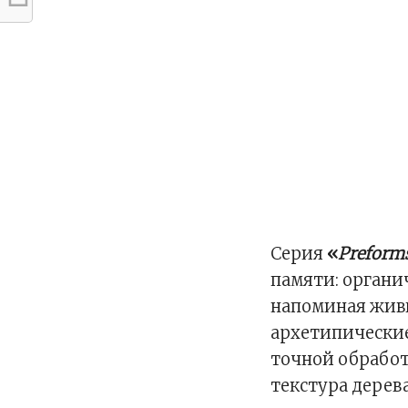
Серия
«
Preform
памяти: органи
напоминая живы
архетипические
точной обработ
текстура дерев