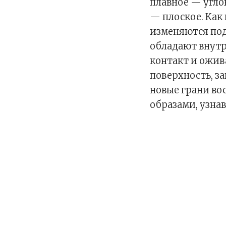
плавное — угло
— плоское. Как
изменяются под
обладают внутр
контакт и ожив
поверхность, з
новые грани во
образами, узна