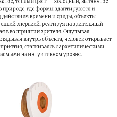
ватое, теплый цвет — холодный, вытянутое
 в природе, где формы адаптируются и
 действием времени и среды, объекты
енней энергией, реагируя на зрительный
ая в восприятии зрителя. Ощупывая
аглядывая внутрь объекта, человек открывает
сприятия, сталкиваясь с архетипическими
ваемыми на интуитивном уровне.