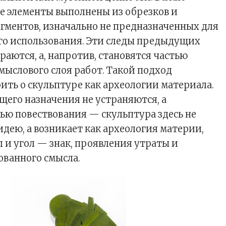
се элементы выполнены из обрезков и
гментов, изначально не предназначенных для
о использования. Эти следы предыдущих
раются, а, напротив, становятся частью
смыслового слоя работ. Такой подход
рить о скульптуре как археологии материала.
его назначения не устраняются, а
тью повествования — скульптура здесь не
дею, а возникает как археология материи,
л и угол — знак, проявления утраты и
ванного смысла.