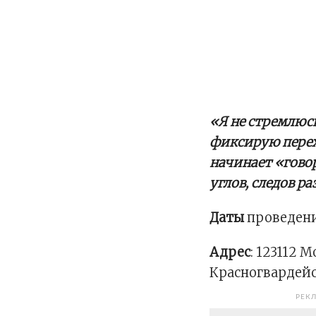
«Я не стремлюс
фиксирую перех
начинает «гово
углов, следов ра
Даты
проведения
Адрес
: 123112 
Красногвардейск
РЕК