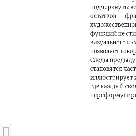
подчеркнуть: в
остатков — фра
художественног
функций не сти
визуального и 
позволяет гово
Следы предыдущ
становятся час
иллюстрирует и
где каждый ско
переформулиро