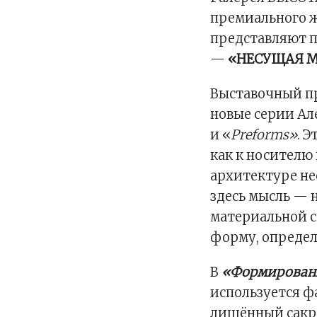
премиального 
представляют 
—
«НЕСУЩАЯ 
Выставочный п
новые серии А
и «
Preforms»
. 
как к носителю 
архитектуре не
здесь мысль — 
материальной с
форму, определ
В
«Формирован
используется ф
лишённый сакр