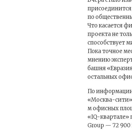
присоединится
по общественны
Что касается ф
проекта не толь
способствует м
Пока точное ме
мнению эксперт
башня «Евразия
остальных офис
По информации C
«Москва-сити» 
м офисных площ
«IQ-квартале» п
Group — 72 900 к