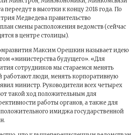
ели Минстроя, Минэкономики, Минкомсвязи
 переедут в высотки к концу 2018 года. По
трия Медведева правительство
план смены расположения ведомств (сейчас
ятся в центре столицы).
омразвития Максим Орешкин называет идею
том «министерства будущего». «Для
ития сотрудников мы стараемся менять
ой работают люди, менять корпоративную
аявил министр. Руководители всех четырех
ют такой ход положительным для
ктивности работы органов, а также для
положительного имиджа государственной
н.
вестно, что к вышеперечисленным ведомствам