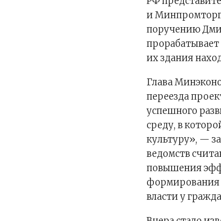
РФ представит
и Минпромторга
поручению Дми
прорабатывает 
их здания наход
Глава Минэкон
переезда проек
успешного разв
среду, в котор
культуру», — з
ведомств счита
повышения эффе
формирования 
власти у гражда
Вчера стало из