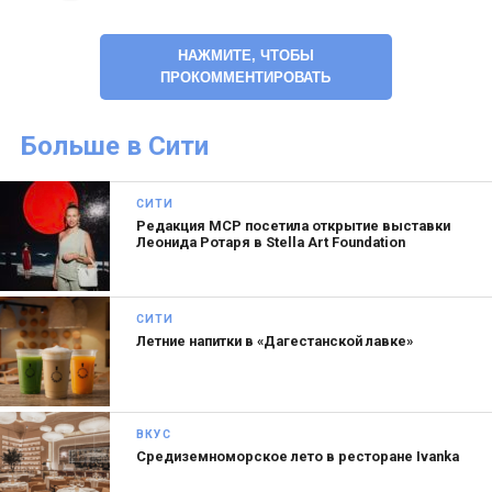
НАЖМИТЕ, ЧТОБЫ
ПРОКОММЕНТИРОВАТЬ
Больше в Сити
СИТИ
Если же перед корпоративным мероприятием
Редакция MCP посетила открытие выставки
вы не хотите тратить время на перемещения,
Леонида Ротаря в Stella Art Foundation
можно пригласить стилистов с полным
комплектом оборудования и бьюти-продуктов
СИТИ
прямо в офис. Мастера в любом случае
Летние напитки в «Дагестанской лавке»
отработают слаженно, с вниманием к деталям и
большой любовью к своему делу.
ВКУС
Cредиземноморское лето в ресторане Ivanka