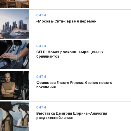
СИТИ
«Москва-Сити»: время перемен
СИТИ
GELD: Новая роскошь выращенных
бриллиантов
СИТИ
Франшиза Encore Fitness: бизнес нового
Оставьте заявку на корпоративное обслуживание
поколения
на сайте салона или по телефону — Naturel Studio
организуют всё на высшем уровне.
СИТИ
Выставка Дмитрия Шорина «Аналогия
Сайт:
салон красоты Naturel Studio
разделенной линии»
Адрес:
Пресненская наб., д. 10, стр. 2 -1 этаж