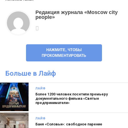
Редакция журнала «Moscow city
people»
НАЖМИТЕ, ЧТОБЫ
ПРОКОММЕНТИРОВАТЬ
Больше в Лайф
Я быстро поняла, что офис — не мое.
После
института серьезно увлекалась фотографией,
ЛАЙФ
Более 1200 человек посетили премьеру
работала каскадером, ради чего отучилась целый
документального фильма «Святые
год в трюковой школе. Участвовала в программах
предприниматели»
школы, в байк-шоу.
ЛАЙФ
Эффектнее всего у меня получалось взрываться.
Баня «Соловьи»: свободное парение