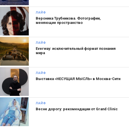
бизнеса через хобби. Монетизировать любовь к
фотографии не получилось. За два месяца я
ЛАЙФ
Вероника Трубникова. Фотографии,
разочаровалась в коммерческой съемке. А вот
меняющие пространство
зарабатывать на «веревках» оказалось хорошей
идеей. Я окончила недельные курсы
промышленного альпинизма, таких в Москве
ЛАЙФ
Everway: исключительный формат познания
много. И вот я здесь!
мира
ЛАЙФ
Выставка «НЕСУЩАЯ МЫСЛЬ» в Москва-Сити
ЛАЙФ
Весне дорогу: рекомендации от Grand Clinic