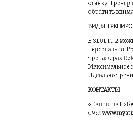
осанку. Тренер
обратить внима
ВИДЫ ТРЕНИР
В STUDIO 2 мож
персонально. Г
тренажерах Ref
Максимальное к
Идеально трени
КОНТАКТЫ
«Башня на Набе
0932
www.mystu