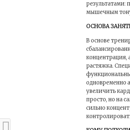
результатами: 
мышечным тон
ОСНОВА ЗАНЯТ
В основе трени
сбалансированн
концентрация,
растяжка. Cпец
функциональны
одновременно 
увеличить кард
просто, но на с
сильно концент
контролироват