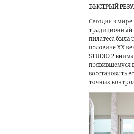
БЫСТРЫЙ РЕЗУ
Сегодня в мире 
традиционный 
пилатеса была 
половине XX век
STUDIO 2 внима
появившемуся в
восстановить е
точных контро