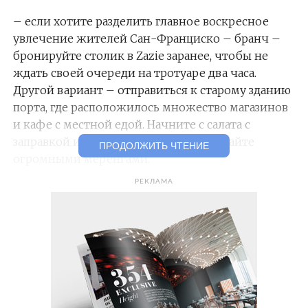
– если хотите разделить главное воскресное
увлечение жителей Сан-Франциско – бранч –
бронируйте столик в Zazie заранее, чтобы не
ждать своей очереди на тротуаре два часа.
Другой вариант – отправиться к старому зданию
порта, где расположилось множество магазинов
и кафе с местной едой. Начните с салата с
заправкой из шампанского и продолжайте
ПРОДОЛЖИТЬ ЧТЕНИЕ
огромными меренгами.
РЕКЛАМА
– для поклонников активного отдыха Сан-
Франциско предлагает сразу две опции: серфинг
и хайкинг. Несмотря на низкие температуры
Тихого океана, волны здесь седлают круглый год.
Лучший маршрут для хайкинга в черте города –
от Ocean Beach, по тропе Land’s End – и оттуда к
«Золотым воротам». На каждом шаге